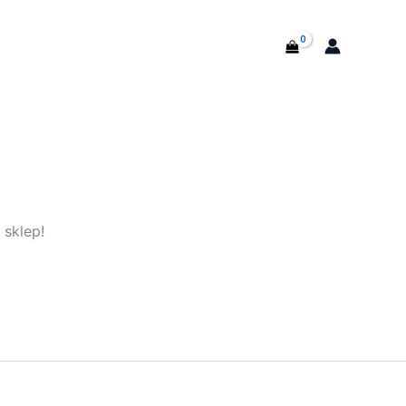
T
 sklep!