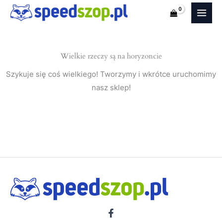
i20
Przejdź
I
do
(Hatchback
treści
5
Wielkie rzeczy są na horyzoncie
drzwi)
nakładki
Szykuje się coś wielkiego! Tworzymy i wkrótce uruchomimy
na
nasz sklep!
progi