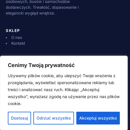
osobowych, busów i samochodów
dostawczych. Trwałość, dopasowanie i
elegancki wygląd wnętrza.
SKLEP
O nas
Kontakt
INFORMACJE
Cenimy Twoją prywatność
Dostawa i płatności
Zwroty i reklamacje
Używamy plików cookie, aby ulepszyć Twoje wrażenia z
Regulamin
przeglądania, wyświetlać spersonalizowane reklamy lub
treści i analizować nasz ruch. Klikając „Akceptuj
wszystko”, wyrażasz zgodę na używanie przez nas plików
KONTAKT
cookie.
500 600 700 (pn–pt 8:00–16:00)
adamwebstudio@wp.pl
Dostosuj
Odrzuć wszystko
Akceptuj wszystko
© 2026 SpeedSzop.pl · Wszystkie prawa zastrzeżone
Style guide