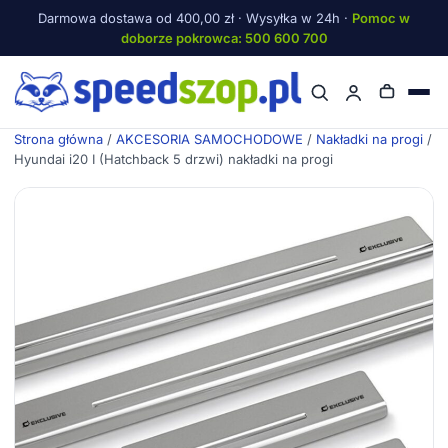
Darmowa dostawa od 400,00 zł · Wysyłka w 24h ·
Pomoc w
doborze pokrowca: 500 600 700
Menu
Strona główna
/
AKCESORIA SAMOCHODOWE
/
Nakładki na progi
/
Hyundai i20 I (Hatchback 5 drzwi) nakładki na progi