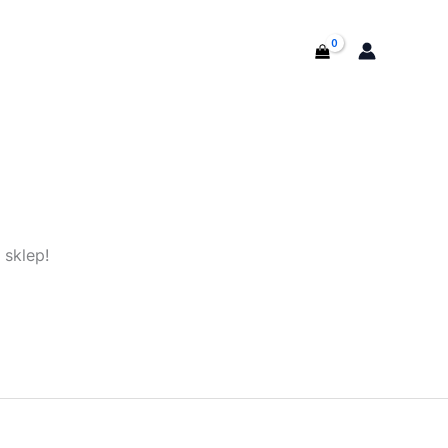
T
 sklep!