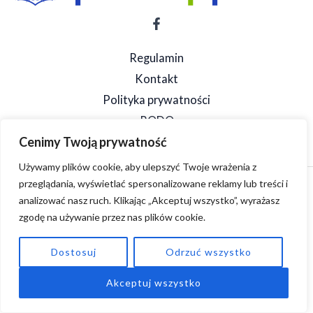
Regulamin
Kontakt
Polityka prywatności
RODO
Cenimy Twoją prywatność
Używamy plików cookie, aby ulepszyć Twoje wrażenia z
przeglądania, wyświetlać spersonalizowane reklamy lub treści i
Copyright © 2026 SpeedSzop. Powered by SpeedSzop.
analizować nasz ruch. Klikając „Akceptuj wszystko”, wyrażasz
zgodę na używanie przez nas plików cookie.
Dostosuj
Odrzuć wszystko
Akceptuj wszystko