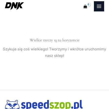
Przejdź
do
treści
Wielkie rzeczy są na horyzoncie
Szykuje się coś wielkiego! Tworzymy i wkrótce uruchomimy
nasz sklep!