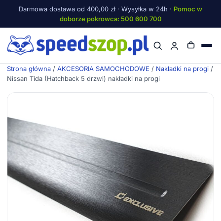
Darmowa dostawa od 400,00 zł · Wysyłka w 24h ·
Pomoc w
doborze pokrowca: 500 600 700
Menu
Strona główna
/
AKCESORIA SAMOCHODOWE
/
Nakładki na progi
/
Nissan Tida (Hatchback 5 drzwi) nakładki na progi