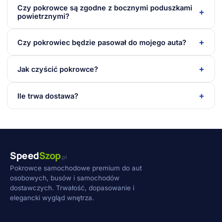
Czy pokrowce są zgodne z bocznymi poduszkami
+
powietrznymi?
+
Czy pokrowiec będzie pasował do mojego auta?
+
Jak czyścić pokrowce?
+
Ile trwa dostawa?
Speed
Szop
.pl
Pokrowce samochodowe premium do aut
osobowych, busów i samochodów
dostawczych. Trwałość, dopasowanie i
elegancki wygląd wnętrza.