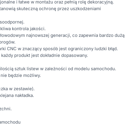
onalne i łatwe w montażu oraz pełnią rolę dekoracyjną.
 stanowią skuteczną ochronę przez uszkodzeniami
asoodpornej.
iwa kontrola jakości.
atłowodowym najnowszej generacji, co zapewnia bardzo dużą
 progów.
rki CNC w znaczący sposób jest ograniczony ludzki błąd.
 każdy produkt jest dokładnie dopasowany.
ilością sztuk listew w zależności od modelu samochodu.
 nie będzie możliwy.
czka w zestawie).
klejana nakładka.
zchni.
 samochodu