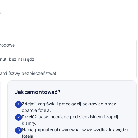
a
chodowe
nut, bez narzędzi
ami (szwy bezpieczeństwa)
Jak zamontować?
Zdejmij zagłówki i przeciągnij pokrowiec przez
1
oparcie fotela.
Przełóż pasy mocujące pod siedziskiem i zapnij
2
klamry.
Naciągnij materiał i wyrównaj szwy wzdłuż krawędzi
3
fotela.