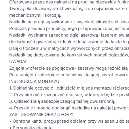
Oferowane przez nas nakładki na progi są niezwykle funkcj
Tworzą ekskluzywny efekt wizualny, a co najważniejsze-
mechanicznymi i korozją.
Nakładki na progi są wykonane z wysokiej jakości stali kw
Podczas procesu produkcyjnego przeprowadzona jest wnikl
Nakładki wycinane są technologią laserową- laserem świ
dokładność i gwarantuje idealne dopasowanie do kształtu
Dzięki tłoczeniu w matrycach wytworzonych przez obrabia
Nakładki są dedykowane do konkretnych modeli pojazdów,
UWAGA!
Zdjęcia w ofercie są poglądowe- zestawy mogą różnić się 
Po usunięciu zabezpieczenia taśmy klejącej, zwrot towaru
INSTRUKCJA MONTAŻU:
1. Dokładnie oczyścić i odtłuścić miejsce montażu (ściere
2. Przymierzyć i zaznaczyć miejsce, w którym będzie przy
3. Odkleić folię zabezpieczającą taśmę dwustronną.
4. Przykleić i mocno docisnąć nakładkę na całej jej powier
ZASTOSOWANIE ORAZ CECHY:
• Ochrona kantu progu przed obiciem przy wsiadaniu do
• Personalizacja auta