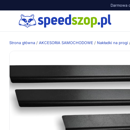
Darmowa d
Strona główna
/
AKCESORIA SAMOCHODOWE
/
Nakładki na progi
/