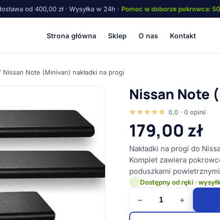
ostawa od 400,00 zł · Wysyłka w 24h ·
Pomoc w doborze pokrowca: 5
Strona główna
Sklep
O nas
Kontakt
 Nissan Note (Minivan) nakładki na progi
Nissan Note (
☆☆☆☆☆
0,0 · 0 opinii
179,00
zł
Nakładki na progi do Nis
Komplet zawiera pokrowce
poduszkami powietrznymi
Dostępny od ręki · wysył
−
+