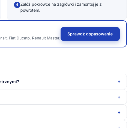
Załóż pokrowce na zagłówki i zamontuj je z
4
powrotem.
Sprawdź dopasowanie
sit, Fiat Ducato, Renault Master.
+
etrznymi?
+
+
+