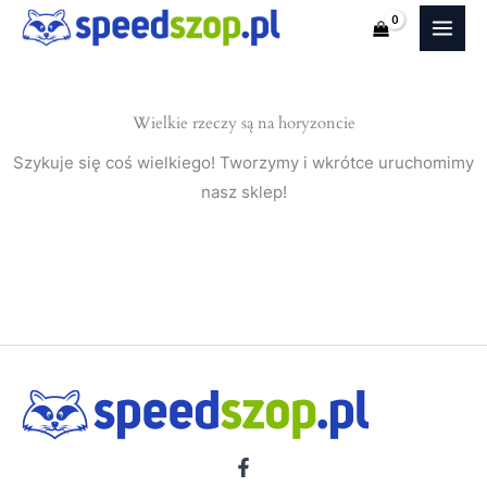
Note
Przejdź
E12
do
(Minivan)
treści
nakładki
Wielkie rzeczy są na horyzoncie
na
progi
Szykuje się coś wielkiego! Tworzymy i wkrótce uruchomimy
nasz sklep!