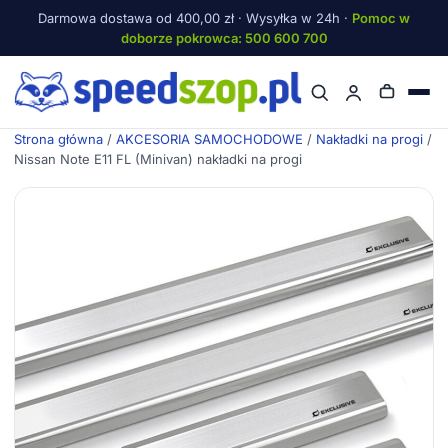
Darmowa dostawa od 400,00 zł · Wysyłka w 24h ·
Pomoc w
doborze pokrowca: 500 600 700
Menu
Strona główna
/
AKCESORIA SAMOCHODOWE
/
Nakładki na progi
/
Nissan Note E11 FL (Minivan) nakładki na progi