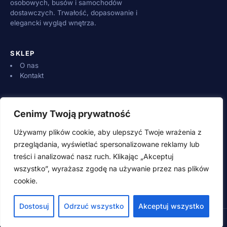
osobowych, busów i samochodów
dostawczych. Trwałość, dopasowanie i
elegancki wygląd wnętrza.
SKLEP
O nas
Kontakt
INFORMACJE
Cenimy Twoją prywatność
Dostawa i płatności
Zwroty i reklamacje
Używamy plików cookie, aby ulepszyć Twoje wrażenia z
Regulamin
przeglądania, wyświetlać spersonalizowane reklamy lub
treści i analizować nasz ruch. Klikając „Akceptuj
wszystko”, wyrażasz zgodę na używanie przez nas plików
KONTAKT
cookie.
500 600 700 (pn–pt 8:00–16:00)
adamwebstudio@wp.pl
Dostosuj
Odrzuć wszystko
Akceptuj wszystko
© 2026 SpeedSzop.pl · Wszystkie prawa zastrzeżone
Style guide