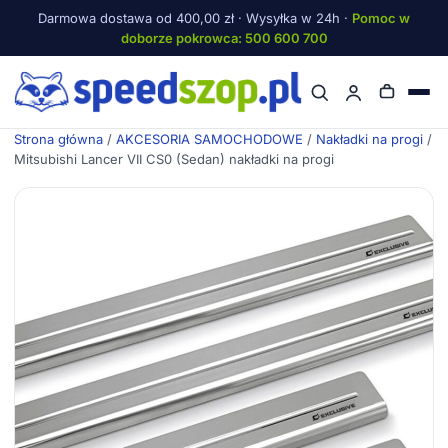
Darmowa dostawa od 400,00 zł · Wysyłka w 24h ·
Pomoc w
doborze pokrowca: 500 600 700
Menu
Strona główna
/
AKCESORIA SAMOCHODOWE
/
Nakładki na progi
/
Mitsubishi Lancer VII CS0 (Sedan) nakładki na progi