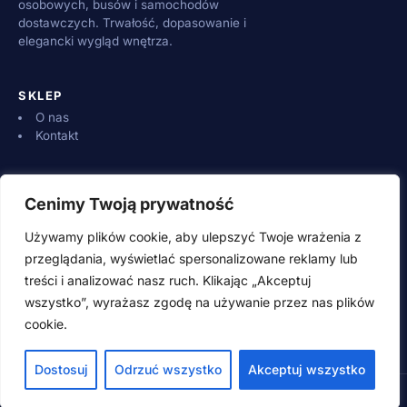
osobowych, busów i samochodów
dostawczych. Trwałość, dopasowanie i
elegancki wygląd wnętrza.
SKLEP
O nas
Kontakt
INFORMACJE
Cenimy Twoją prywatność
Dostawa i płatności
Zwroty i reklamacje
Używamy plików cookie, aby ulepszyć Twoje wrażenia z
Regulamin
przeglądania, wyświetlać spersonalizowane reklamy lub
treści i analizować nasz ruch. Klikając „Akceptuj
wszystko”, wyrażasz zgodę na używanie przez nas plików
KONTAKT
cookie.
500 600 700 (pn–pt 8:00–16:00)
adamwebstudio@wp.pl
Dostosuj
Odrzuć wszystko
Akceptuj wszystko
© 2026 SpeedSzop.pl · Wszystkie prawa zastrzeżone
Style guide