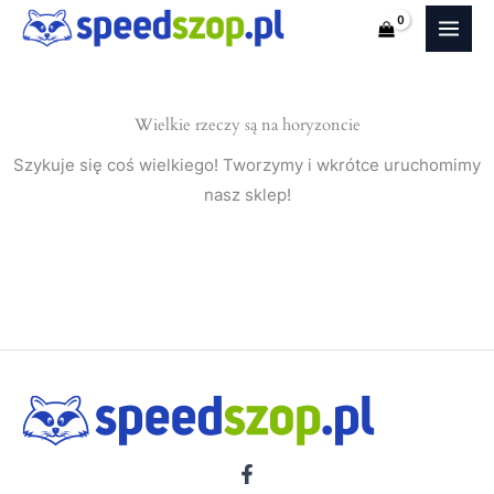
Lancer
Przejdź
VI
do
CJ0
treści
(Sedan)
Wielkie rzeczy są na horyzoncie
nakładki
na
Szykuje się coś wielkiego! Tworzymy i wkrótce uruchomimy
progi
nasz sklep!