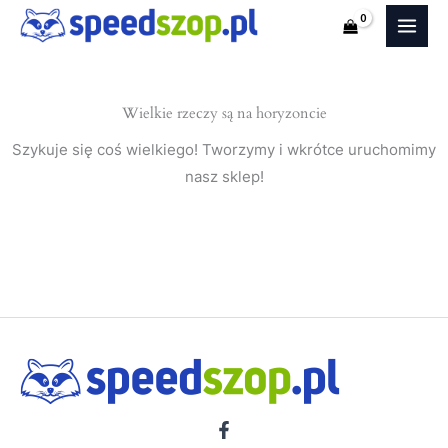
Benz
Przejdź
Klasa
do
A
treści
W176
Wielkie rzeczy są na horyzoncie
(Hatchback
5
Szykuje się coś wielkiego! Tworzymy i wkrótce uruchomimy
drzwi)
nasz sklep!
nakładki
na
progi