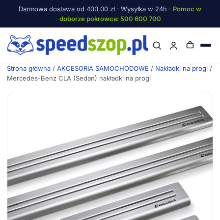
Darmowa dostawa od 400,00 zł · Wysyłka w 24h ·
Pomoc w
doborze pokrowca: 500 600 700
Menu
Strona główna
/
AKCESORIA SAMOCHODOWE
/
Nakładki na progi
/
Mercedes-Benz CLA (Sedan) nakładki na progi