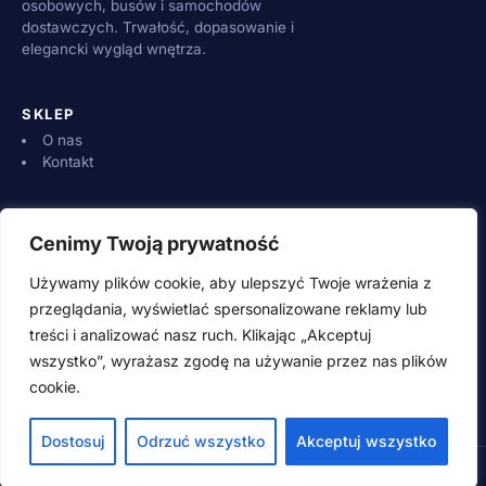
osobowych, busów i samochodów
dostawczych. Trwałość, dopasowanie i
elegancki wygląd wnętrza.
SKLEP
O nas
Kontakt
INFORMACJE
Cenimy Twoją prywatność
Dostawa i płatności
Zwroty i reklamacje
Używamy plików cookie, aby ulepszyć Twoje wrażenia z
Regulamin
przeglądania, wyświetlać spersonalizowane reklamy lub
treści i analizować nasz ruch. Klikając „Akceptuj
wszystko”, wyrażasz zgodę na używanie przez nas plików
KONTAKT
cookie.
500 600 700 (pn–pt 8:00–16:00)
adamwebstudio@wp.pl
Dostosuj
Odrzuć wszystko
Akceptuj wszystko
© 2026 SpeedSzop.pl · Wszystkie prawa zastrzeżone
Style guide