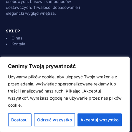
osobowych, busów i samochodów
dostawczych. Trwałość, dopasowanie i
elegancki wygląd wnętrza.
SKLEP
O nas
Kontakt
INFORMACJE
Cenimy Twoją prywatność
Dostawa i płatności
Zwroty i reklamacje
Używamy plików cookie, aby ulepszyć Twoje wrażenia z
Regulamin
przeglądania, wyświetlać spersonalizowane reklamy lub
treści i analizować nasz ruch. Klikając „Akceptuj
wszystko”, wyrażasz zgodę na używanie przez nas plików
KONTAKT
cookie.
500 600 700 (pn–pt 8:00–16:00)
adamwebstudio@wp.pl
Dostosuj
Odrzuć wszystko
Akceptuj wszystko
© 2026 SpeedSzop.pl · Wszystkie prawa zastrzeżone
Style guide