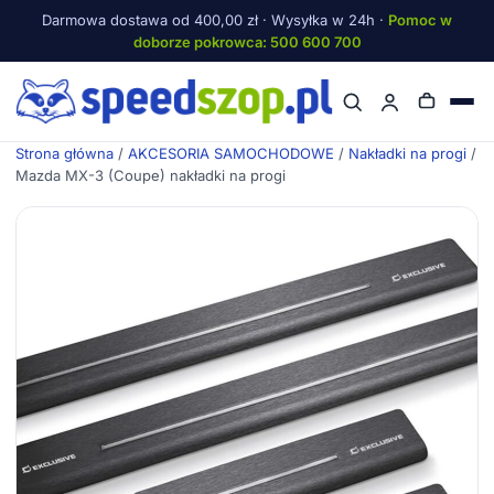
Darmowa dostawa od 400,00 zł · Wysyłka w 24h ·
Pomoc w
doborze pokrowca: 500 600 700
Menu
Strona główna
/
AKCESORIA SAMOCHODOWE
/
Nakładki na progi
/
Mazda MX-3 (Coupe) nakładki na progi