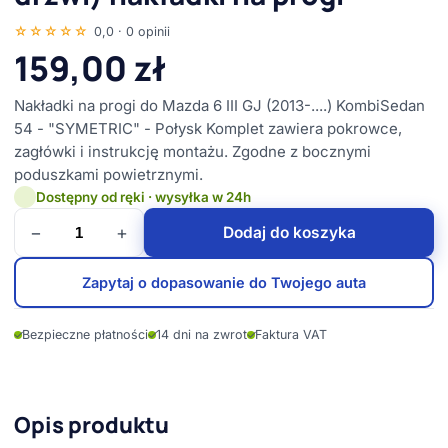
☆☆☆☆☆
0,0 · 0 opinii
159,00
zł
Nakładki na progi do Mazda 6 III GJ (2013-....) KombiSedan
54 - "SYMETRIC" - Połysk Komplet zawiera pokrowce,
zagłówki i instrukcję montażu. Zgodne z bocznymi
poduszkami powietrznymi.
Dostępny od ręki · wysyłka w 24h
−
+
Dodaj do koszyka
Zapytaj o dopasowanie do Twojego auta
✓
Bezpieczne płatności
✓
14 dni na zwrot
✓
Faktura VAT
Opis produktu