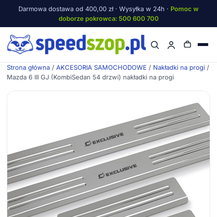
Darmowa dostawa od 400,00 zł · Wysyłka w 24h ·
Pomoc w
doborze pokrowca: 500 600 700
Menu
Strona główna
/
AKCESORIA SAMOCHODOWE
/
Nakładki na progi
/
Mazda 6 III GJ (KombiSedan 54 drzwi) nakładki na progi