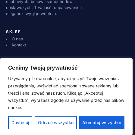
osobowych, busów i samochodów
dostawczych. Trwałość, dopasowanie i
elegancki wygląd wnętrza.
SKLEP
O nas
Kontakt
INFORMACJE
Cenimy Twoją prywatność
Dostawa i płatności
Zwroty i reklamacje
Używamy plików cookie, aby ulepszyć Twoje wrażenia z
Regulamin
przeglądania, wyświetlać spersonalizowane reklamy lub
treści i analizować nasz ruch. Klikając „Akceptuj
wszystko”, wyrażasz zgodę na używanie przez nas plików
KONTAKT
cookie.
500 600 700 (pn–pt 8:00–16:00)
adamwebstudio@wp.pl
Dostosuj
Odrzuć wszystko
Akceptuj wszystko
© 2026 SpeedSzop.pl · Wszystkie prawa zastrzeżone
Style guide