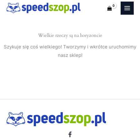
3
Przejdź
(Sedan)
do
nakładki
treści
na
Wielkie rzeczy są na horyzoncie
progi
Szykuje się coś wielkiego! Tworzymy i wkrótce uruchomimy
nasz sklep!