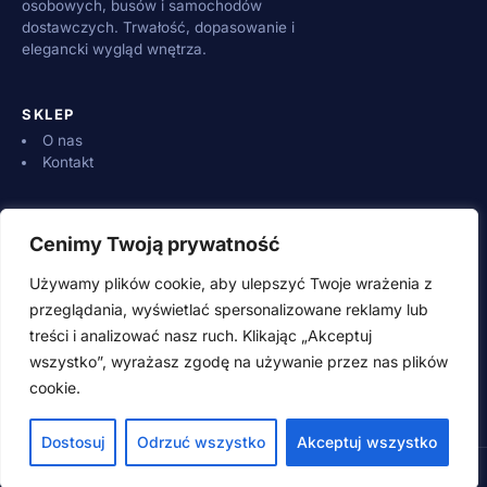
osobowych, busów i samochodów
dostawczych. Trwałość, dopasowanie i
elegancki wygląd wnętrza.
SKLEP
O nas
Kontakt
INFORMACJE
Cenimy Twoją prywatność
Dostawa i płatności
Zwroty i reklamacje
Używamy plików cookie, aby ulepszyć Twoje wrażenia z
Regulamin
przeglądania, wyświetlać spersonalizowane reklamy lub
treści i analizować nasz ruch. Klikając „Akceptuj
wszystko”, wyrażasz zgodę na używanie przez nas plików
KONTAKT
cookie.
500 600 700 (pn–pt 8:00–16:00)
adamwebstudio@wp.pl
Dostosuj
Odrzuć wszystko
Akceptuj wszystko
© 2026 SpeedSzop.pl · Wszystkie prawa zastrzeżone
Style guide