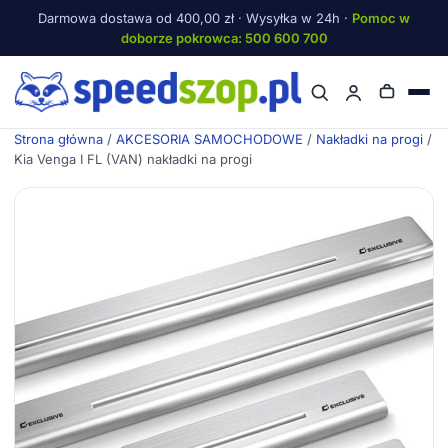
Darmowa dostawa od 400,00 zł · Wysyłka w 24h ·
Pomoc w
doborze pokrowca: 500 600 700
Menu
Strona główna
/
AKCESORIA SAMOCHODOWE
/
Nakładki na progi
/
Kia Venga I FL (VAN) nakładki na progi