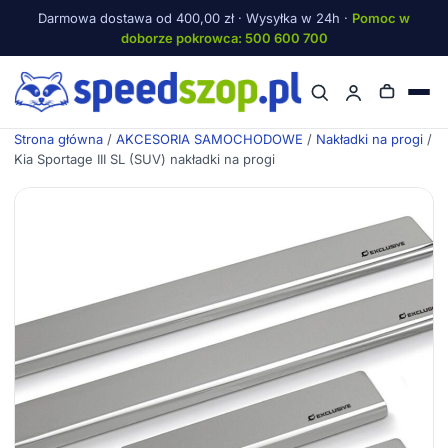
Darmowa dostawa od 400,00 zł · Wysyłka w 24h ·
Pomoc w
doborze pokrowca: 500 600 700
Menu
Strona główna
/
AKCESORIA SAMOCHODOWE
/
Nakładki na progi
/
Kia Sportage III SL (SUV) nakładki na progi