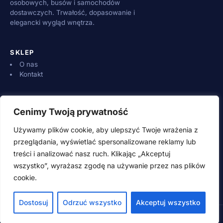
osobowych, busów i samochodów
dostawczych. Trwałość, dopasowanie i
elegancki wygląd wnętrza.
SKLEP
O nas
Kontakt
INFORMACJE
Cenimy Twoją prywatność
Dostawa i płatności
Zwroty i reklamacje
Używamy plików cookie, aby ulepszyć Twoje wrażenia z
Regulamin
przeglądania, wyświetlać spersonalizowane reklamy lub
treści i analizować nasz ruch. Klikając „Akceptuj
wszystko”, wyrażasz zgodę na używanie przez nas plików
KONTAKT
cookie.
500 600 700 (pn–pt 8:00–16:00)
adamwebstudio@wp.pl
Dostosuj
Odrzuć wszystko
Akceptuj wszystko
© 2026 SpeedSzop.pl · Wszystkie prawa zastrzeżone
Style guide