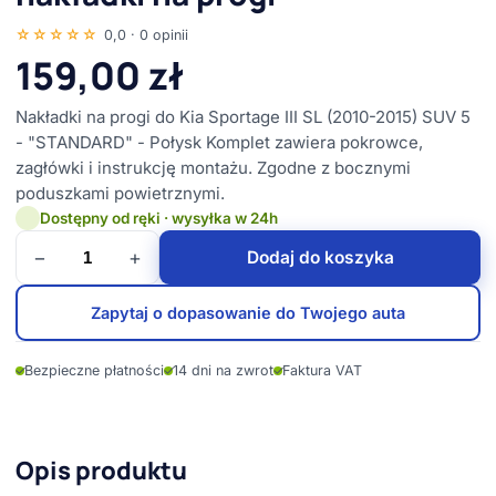
☆☆☆☆☆
0,0 · 0 opinii
159,00
zł
Nakładki na progi do Kia Sportage III SL (2010-2015) SUV 5
- "STANDARD" - Połysk Komplet zawiera pokrowce,
zagłówki i instrukcję montażu. Zgodne z bocznymi
poduszkami powietrznymi.
Dostępny od ręki · wysyłka w 24h
−
+
Dodaj do koszyka
Zapytaj o dopasowanie do Twojego auta
✓
Bezpieczne płatności
✓
14 dni na zwrot
✓
Faktura VAT
Opis produktu