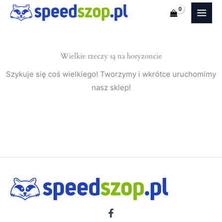
Sportage
Przejdź
II
do
JE
treści
(SUV)
Wielkie rzeczy są na horyzoncie
nakładki
na
Szykuje się coś wielkiego! Tworzymy i wkrótce uruchomimy
progi
nasz sklep!