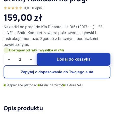
☆☆☆☆☆
0,0 · 0 opinii
159,00
zł
Nakładki na progi do Kia Picanto III HB(5) (2017-....) - "2
LINE" - Satin Komplet zawiera pokrowce, zagłówki i
instrukcję montażu. Zgodne z bocznymi poduszkami
powietrznymi.
Dostępny od ręki · wysyłka w 24h
−
+
Dodaj do koszyka
Zapytaj o dopasowanie do Twojego auta
✓
Bezpieczne płatności
✓
14 dni na zwrot
✓
Faktura VAT
Opis produktu