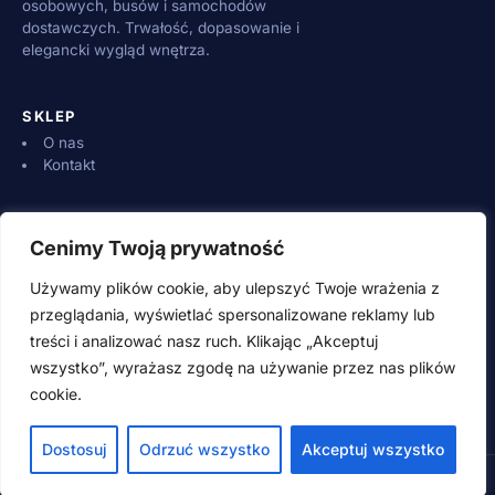
osobowych, busów i samochodów
dostawczych. Trwałość, dopasowanie i
elegancki wygląd wnętrza.
SKLEP
O nas
Kontakt
INFORMACJE
Cenimy Twoją prywatność
Dostawa i płatności
Zwroty i reklamacje
Używamy plików cookie, aby ulepszyć Twoje wrażenia z
Regulamin
przeglądania, wyświetlać spersonalizowane reklamy lub
treści i analizować nasz ruch. Klikając „Akceptuj
wszystko”, wyrażasz zgodę na używanie przez nas plików
KONTAKT
cookie.
500 600 700 (pn–pt 8:00–16:00)
adamwebstudio@wp.pl
Dostosuj
Odrzuć wszystko
Akceptuj wszystko
© 2026 SpeedSzop.pl · Wszystkie prawa zastrzeżone
Style guide