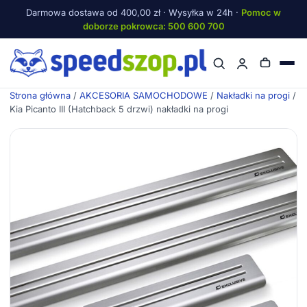
Darmowa dostawa od 400,00 zł · Wysyłka w 24h ·
Pomoc w
doborze pokrowca: 500 600 700
Menu
Strona główna
/
AKCESORIA SAMOCHODOWE
/
Nakładki na progi
/
Kia Picanto III (Hatchback 5 drzwi) nakładki na progi