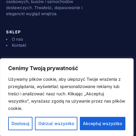
osobowych, busów i samochodów
dostawczych. Trwałość, dopasowanie i
elegancki wygląd wnętrza.
SKLEP
O nas
Kontakt
INFORMACJE
Cenimy Twoją prywatność
Dostawa i płatności
Zwroty i reklamacje
Używamy plików cookie, aby ulepszyć Twoje wrażenia z
Regulamin
przeglądania, wyświetlać spersonalizowane reklamy lub
treści i analizować nasz ruch. Klikając „Akceptuj
wszystko”, wyrażasz zgodę na używanie przez nas plików
KONTAKT
cookie.
500 600 700 (pn–pt 8:00–16:00)
adamwebstudio@wp.pl
Dostosuj
Odrzuć wszystko
Akceptuj wszystko
© 2026 SpeedSzop.pl · Wszystkie prawa zastrzeżone
Style guide