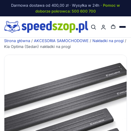
Darmowa dostawa od 400,00 zł · Wysyłka w 24h ·
Pomoc w
doborze pokrowca: 500 600 700
Menu
Strona główna
/
AKCESORIA SAMOCHODOWE
/
Nakładki na progi
/
Kia Optima (Sedan) nakładki na progi