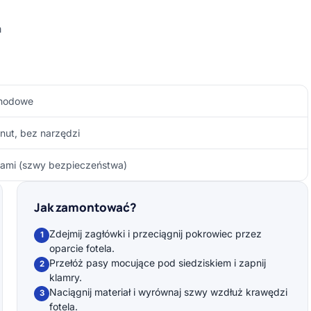
a
chodowe
nut, bez narzędzi
ami (szwy bezpieczeństwa)
Jak zamontować?
Zdejmij zagłówki i przeciągnij pokrowiec przez
1
oparcie fotela.
Przełóż pasy mocujące pod siedziskiem i zapnij
2
klamry.
Naciągnij materiał i wyrównaj szwy wzdłuż krawędzi
3
fotela.