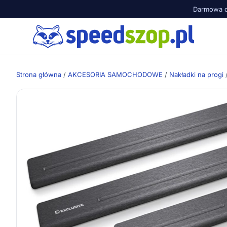
Darmowa d
Strona główna
/
AKCESORIA SAMOCHODOWE
/
Nakładki na progi
/