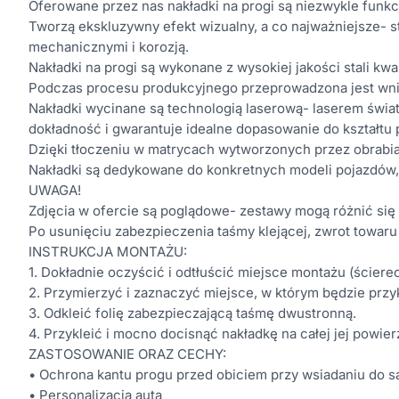
Oferowane przez nas nakładki na progi są niezwykle funkcj
Tworzą ekskluzywny efekt wizualny, a co najważniejsze-
mechanicznymi i korozją.
Nakładki na progi są wykonane z wysokiej jakości stali kw
Podczas procesu produkcyjnego przeprowadzona jest wnikl
Nakładki wycinane są technologią laserową- laserem świ
dokładność i gwarantuje idealne dopasowanie do kształtu
Dzięki tłoczeniu w matrycach wytworzonych przez obrabia
Nakładki są dedykowane do konkretnych modeli pojazdów,
UWAGA!
Zdjęcia w ofercie są poglądowe- zestawy mogą różnić się 
Po usunięciu zabezpieczenia taśmy klejącej, zwrot towaru
INSTRUKCJA MONTAŻU:
1. Dokładnie oczyścić i odtłuścić miejsce montażu (ściere
2. Przymierzyć i zaznaczyć miejsce, w którym będzie przy
3. Odkleić folię zabezpieczającą taśmę dwustronną.
4. Przykleić i mocno docisnąć nakładkę na całej jej powier
ZASTOSOWANIE ORAZ CECHY:
• Ochrona kantu progu przed obiciem przy wsiadaniu do
• Personalizacja auta