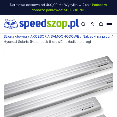
Darmowa dostawa od 400,00 zł · Wysyłka w 24h ·
Pomoc w
doborze pokrowca: 500 600 700
Menu
Strona główna
/
AKCESORIA SAMOCHODOWE
/
Nakładki na progi
/
Hyundai Solaris (Hatchback 5 drzwi) nakładki na progi