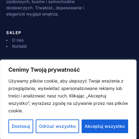
osobowych, busów i samochodów
dostawczych. Trwałość, dopasowanie i
elegancki wygląd wnętrza.
SKLEP
O nas
Kontakt
INFORMACJE
Cenimy Twoją prywatność
Dostawa i płatności
Zwroty i reklamacje
Używamy plików cookie, aby ulepszyć Twoje wrażenia z
Regulamin
przeglądania, wyświetlać spersonalizowane reklamy lub
treści i analizować nasz ruch. Klikając „Akceptuj
wszystko”, wyrażasz zgodę na używanie przez nas plików
KONTAKT
cookie.
500 600 700 (pn–pt 8:00–16:00)
adamwebstudio@wp.pl
Dostosuj
Odrzuć wszystko
Akceptuj wszystko
© 2026 SpeedSzop.pl · Wszystkie prawa zastrzeżone
Style guide