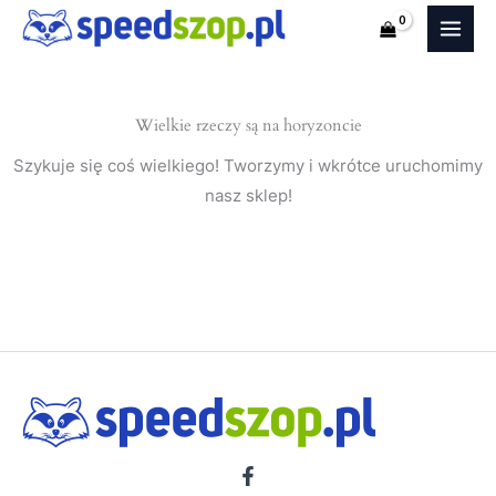
Santa
Przejdź
Fe
do
I
treści
SM
Wielkie rzeczy są na horyzoncie
(SUV)
nakładki
Szykuje się coś wielkiego! Tworzymy i wkrótce uruchomimy
na
nasz sklep!
progi