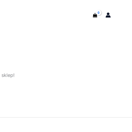
T
 sklep!