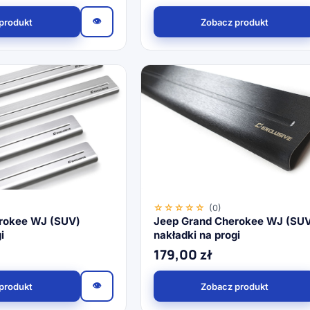
👁
produkt
Zobacz produkt
☆☆☆☆☆
(0)
rokee WJ (SUV)
Jeep Grand Cherokee WJ (SU
i
nakładki na progi
179,00
zł
👁
produkt
Zobacz produkt