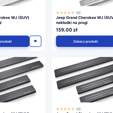
☆☆☆☆☆
(0)
rokee WJ (SUV)
Jeep Grand Cherokee WJ (SU
i
nakładki na progi
159,00
zł
👁
produkt
Zobacz produkt
☆☆☆☆☆
(0)