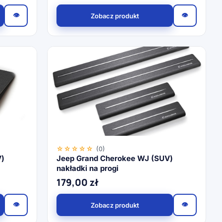
👁
👁
Zobacz produkt
☆☆☆☆☆
(0)
V)
Jeep Grand Cherokee WJ (SUV)
nakładki na progi
179,00
zł
👁
👁
Zobacz produkt