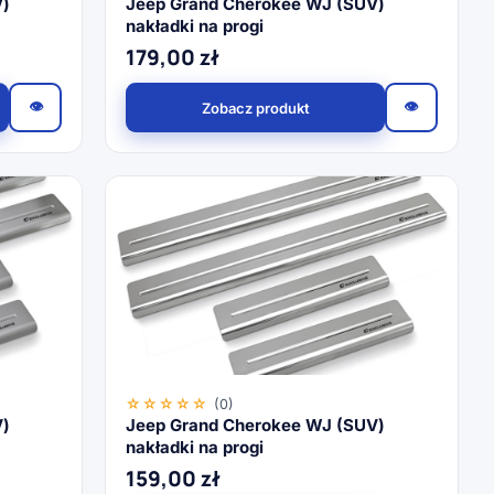
V)
Jeep Grand Cherokee WJ (SUV)
nakładki na progi
179,00
zł
👁
👁
Zobacz produkt
☆☆☆☆☆
(0)
V)
Jeep Grand Cherokee WJ (SUV)
nakładki na progi
159,00
zł