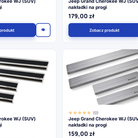
rokee WJ (SUV)
Jeep Grand Cherokee WJ (SU
i
nakładki na progi
179,00
zł
👁
produkt
Zobacz produkt
☆☆☆☆☆
(0)
rokee WJ (SUV)
Jeep Grand Cherokee WJ (SU
i
nakładki na progi
159,00
zł