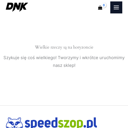
Przejdź
do
treści
Wielkie rzeczy są na horyzoncie
Szykuje się coś wielkiego! Tworzymy i wkrótce uruchomimy
nasz sklep!