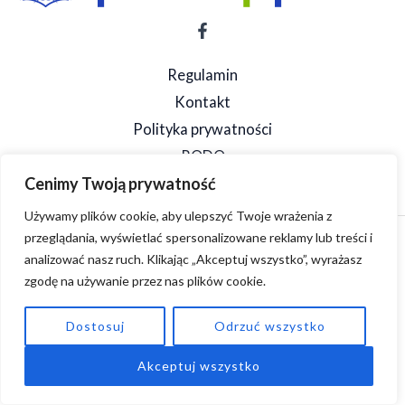
Regulamin
Kontakt
Polityka prywatności
RODO
Cenimy Twoją prywatność
Używamy plików cookie, aby ulepszyć Twoje wrażenia z
przeglądania, wyświetlać spersonalizowane reklamy lub treści i
Copyright © 2026 SpeedSzop. Powered by SpeedSzop.
analizować nasz ruch. Klikając „Akceptuj wszystko”, wyrażasz
zgodę na używanie przez nas plików cookie.
Dostosuj
Odrzuć wszystko
Akceptuj wszystko