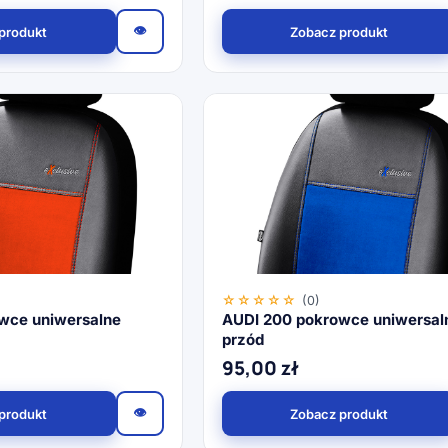
👁
produkt
Zobacz produkt
☆☆☆☆☆
(0)
wce uniwersalne
AUDI 200 pokrowce uniwersal
przód
95,00
zł
👁
produkt
Zobacz produkt