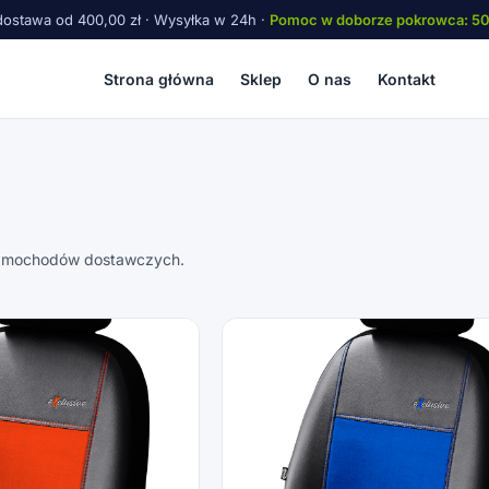
ostawa od 400,00 zł · Wysyłka w 24h ·
Pomoc w doborze pokrowca: 5
Strona główna
Sklep
O nas
Kontakt
samochodów dostawczych.