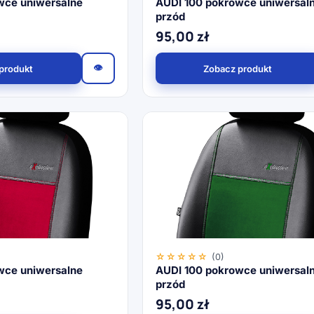
wce uniwersalne
AUDI 100 pokrowce uniwersal
przód
95,00
zł
👁
produkt
Zobacz produkt
☆☆☆☆☆
(0)
wce uniwersalne
AUDI 100 pokrowce uniwersal
przód
95,00
zł