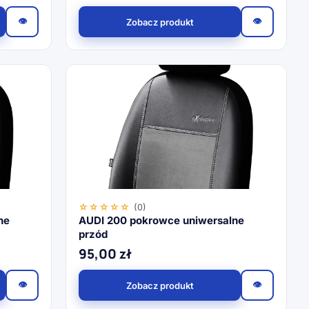
👁
👁
Zobacz produkt
☆☆☆☆☆
(0)
ne
AUDI 200 pokrowce uniwersalne
przód
95,00
zł
👁
👁
Zobacz produkt